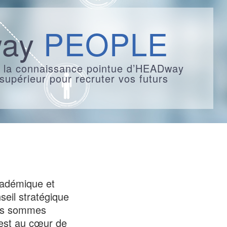
way
PEOPLE
 et la connaissance pointue d’HEADway
supérieur pour recruter vos futurs
cadémique et
eil stratégique
ous sommes
 est au cœur de