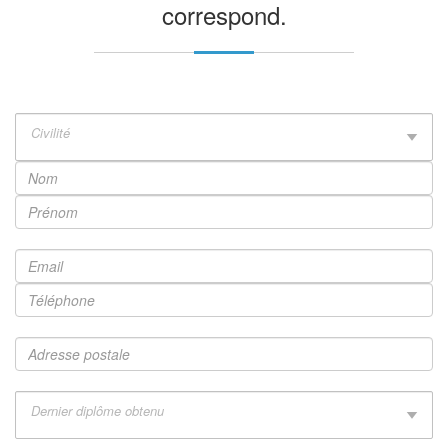
• Un environnement stimulant au sein d'une
correspond.
institution reconnue.
• Une école engagée autour de valeurs de
responsabilité, d'exigence et de bienveillance.
• Un cadre de vie privilégié au cœur de
Civilité
Grenoble.
Conditions :
• CDI – Statut Cadre
• Grenoble
• Télétravail : jusqu'à 2 jours par semaine
• Rémunération : 60 000 € à 80 000 € brut
annuel (13ème mois inclus)
• Tickets restaurant, mutuelle, CSE
• Plus de 9 semaines de congés
Dernier diplôme obtenu
Vous souhaitez postuler :
envoyez votre CV et lettre
de motivation à :