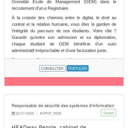
2. Garantir la fiabilité des données.
Grenoble Ecole de Management (GEM) dans le
recrutement d’un.e Registraire.
• Assurer l'exhaustivité, la cohérence et la
qualité des données étudiantes.
À la croisée des chemins entre le digital, le droit au
contrat et la relation humaine, vous êtes le gardien de
• Veiller à la bonne intégration des
l’intégrité du parcours de nos étudiants. Votre rôle ?
informations dans les différents systèmes
Garantir qu’entre son admission et sa diplomation,
d'information.
chaque étudiant de GEM bénéficie d’un suivi
• Identifier les anomalies, sécuriser les flux et
administratif irréprochable et d’une facturation juste.
mettre en place les contrôles nécessaires.
En tant que Registraire vous êtes en charge du suivi
• Produire et suivre des indicateurs de
administratif du parcours des étudiants, sur un
CONSULTER
POSTULER
qualité et de performance.
périmètre représentant actuellement près de 5 500
étudiants au global, un volume susceptible d’évoluer en
FONCTIONS SUPPORTS
3. Contribuer à la transformation des outils et des
fonction de la croissance et des activités de l’École.
processus.
Véritable interface transverse, vous collaborez
• Participer à l'évolution des outils de gestion
étroitement avec les équipes des Opérations
et des systèmes d'information.
Responsable de sécurité des systèmes d'information
Académiques (scolarités), les équipes Commerciales
Ouvert
22-07-2025
#UPHF_RSSI
• Formaliser et harmoniser les procédures
(admissions, concours…), la Communication étudiante,
administratives.
les services Financiers (comptabilité, contrôle de
HEADway People, cabinet de