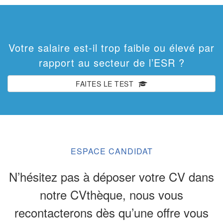
constitue un atout apprécié.
Au-delà de votre parcours, nous recherchons une
personne :
Votre salaire est-il trop faible ou élevé par
• Structurée et rigoureuse.
rapport au secteur de l’ESR ?
• À l'aise avec les données et les outils.
• Capable de faire avancer les sujets dans
FAITES LE TEST
un environnement complexe.
• Dotée d'un fort sens du service.
• Fédératrice et collaborative.
• Pragmatique, réactive et orientée solutions.
ESPACE CANDIDAT
Pourquoi rejoindre GEM ?
N’hésitez pas à déposer votre CV dans
• Un poste stratégique en création.
notre CVthèque, nous vous
• Une mission à fort impact sur l'organisation.
• Des projets structurants et visibles.
recontacterons dès qu’une offre vous