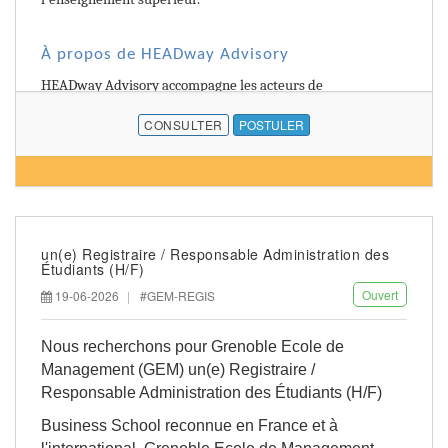
À propos de HEADway Advisory
HEADway Advisory accompagne les acteurs de
l'enseignement supérieur à travers des activités de conseil,
CONSULTER
POSTULER
d'études, de médias et d'événementiel.
HEADWAY ADVISORY
Notre cabinet réunit 25 collaborateurs. Tu intégreras le pôle
HEADway Média & Event, une équipe de 3 personnes qui
conçoit et pilote des événements nationaux.
un(e) Registraire / Responsable Administration des
Tu évolueras dans une structure à taille humaine où
Étudiants (H/F)
autonomie et responsabilisation sont encouragées.
Ouvert
19-06-2026
#GEM-REGIS
Tes missions
Nous recherchons pour Grenoble Ecole de
• Participer à la planification et au suivi des projets.
Management (GEM) un(e) Registraire /
• Élaborer et mettre à jour les rétroplannings.
Responsable Administration des Étudiants (H/F)
• Coordonner les équipes internes, partenaires et
Business School reconnue en France et à
prestataires.